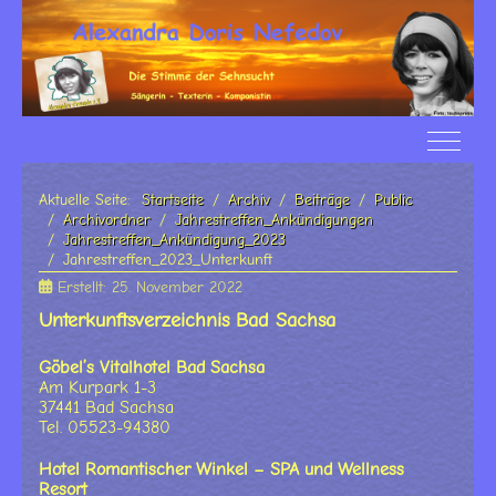
Off-Ca
Aktuelle Seite:
Startseite
Archiv
Beiträge
Public
Archivordner
Jahrestreffen_Ankündigungen
Jahrestreffen_Ankündigung_2023
Jahrestreffen_2023_Unterkunft
Erstellt: 25. November 2022
Unterkunftsverzeichnis Bad Sachsa
Göbel’s Vitalhotel Bad Sachsa
Am Kurpark 1-3
37441 Bad Sachsa
Tel. 05523-94380
Hotel Romantischer Winkel – SPA und Wellness
Resort