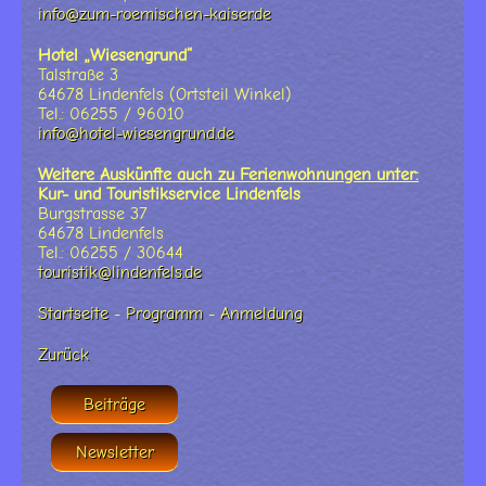
info@zum-roemischen-kaiser.de
Hotel „Wiesengrund“
Talstraße 3
64678 Lindenfels (Ortsteil Winkel)
Tel.: 06255 / 96010
info@hotel-wiesengrund.de
Weitere Auskünfte auch zu Ferienwohnungen unter:
Kur- und Touristikservice Lindenfels
Burgstrasse 37
64678 Lindenfels
Tel.: 06255 / 30644
touristik@lindenfels.de
Startseite
-
Programm
-
Anmeldung
Zurück
Beiträge
Newsletter