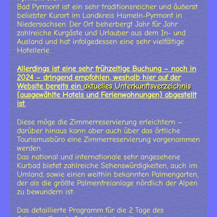
Bad Pyrmont ist ein sehr traditionsreicher und äußerst
beliebter Kurort im Landkreis Hameln-Pyrmont in
Niedersachsen. Der Ort beherbergt Jahr für Jahr
zahlreiche Kurgäste und Urlauber aus dem In- und
Ausland und hat infolgedessen eine sehr vielfältige
Hotellerie.
Allerdings ist eine sehr frühzeitige Buchung – noch in
2024 – dringend empfohlen, weshalb hier auf der
Website bereits ein
aktuelles Unterkunftsverzeichnis
(ausgewählte Hotels und Ferienwohnungen) abgestellt
ist.
Diese möge die Zimmerreservierung erleichtern –
darüber hinaus kann aber auch über das örtliche
Tourismusbüro eine Zimmerreservierung vorgenommen
werden.
Das national und internationale sehr angesehene
Kurbad bietet zahlreiche Sehenswürdigkeiten, auch im
Umland, sowie einen weithin bekannten Palmengarten,
der als die größte Palmenfreianlage nördlich der Alpen
zu bewundern ist.
Das detaillierte Programm für die 2 Tage des