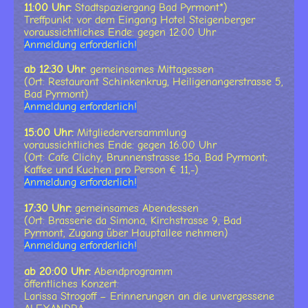
11:00 Uhr:
Stadtspaziergang Bad Pyrmont*)
Treffpunkt: vor dem Eingang Hotel Steigenberger
voraussichtliches Ende: gegen 12:00 Uhr
Anmeldung erforderlich!
ab 12:30 Uhr
: gemeinsames Mittagessen
(Ort: Restaurant Schinkenkrug, Heiligenangerstrasse 5,
Bad Pyrmont)
Anmeldung erforderlich!
15:00 Uhr:
Mitgliederversammlung
voraussichtliches Ende: gegen 16:00 Uhr
(Ort: Cafe Clichy, Brunnenstrasse 15a, Bad Pyrmont;
Kaffee und Kuchen pro Person € 11,-)
Anmeldung erforderlich!
17:30 Uhr:
gemeinsames Abendessen
(Ort: Brasserie da Simona, Kirchstrasse 9, Bad
Pyrmont, Zugang über Hauptallee nehmen)
Anmeldung erforderlich!
ab 20:00 Uhr:
Abendprogramm
öffentliches Konzert:
Larissa Strogoff – Erinnerungen an die unvergessene