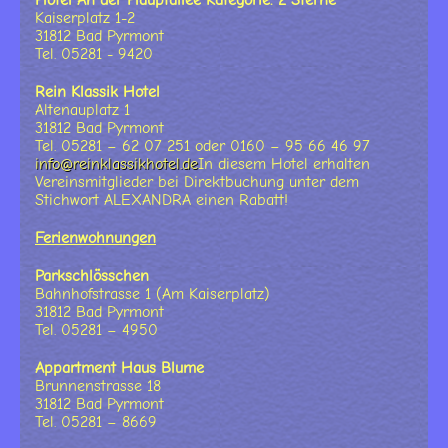
Hotel An der Hauptallee Kategorie: 2 Sterne
Kaiserplatz 1-2
31812 Bad Pyrmont
Tel. 05281 - 9420
Rein Klassik Hotel
Altenauplatz 1
31812 Bad Pyrmont
Tel. 05281 – 62 07 251 oder 0160 – 95 66 46 97
info@reinklassikhotel.de
In diesem Hotel erhalten
Vereinsmitglieder bei Direktbuchung unter dem
Stichwort ALEXANDRA einen Rabatt!
Ferienwohnungen
Parkschlösschen
Bahnhofstrasse 1 (Am Kaiserplatz)
31812 Bad Pyrmont
Tel. 05281 – 4950
Appartment Haus Blume
Brunnenstrasse 18
31812 Bad Pyrmont
Tel. 05281 – 8669