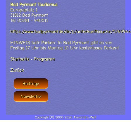
Bad Pyrmont Tourismus
Europaplatz 1
31812 Bad Pyrmont
Tel 05281 - 940511
https://www.badpyrmont.de/de/p/unterkunftssuche/576996
HINWEIS betr. Parken: In Bad Pyrmont gibt es von
Freitag 17 Uhr bis Montag 10 Uhr kostenloses Parken!
Startseite
-
Programm
Zurück
Beiträge
Newsletter
Copyright (©) 2000-2026 Alexandra-Welt