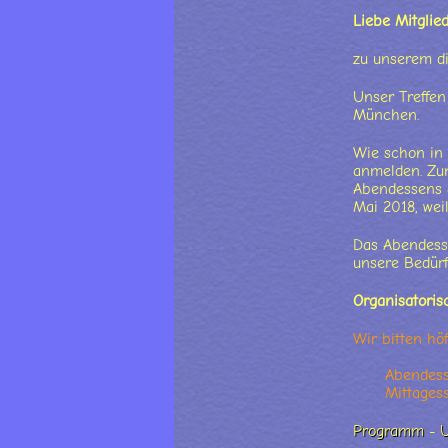
Liebe Mitglie
zu unserem di
Unser Treffe
München.
Wie schon in 
anmelden. Zu
Abendessens 
Mai 2018, wei
Das Abendesse
unsere Bedürf
Organisatoris
Wir bitten hö
Abendess
Mittages
Programm
-
U