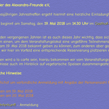
der des Alexandra-Freunde e.V.,
esjährigen Jahrestreffen ergeht hiermit eine herzliche Einladung!
n beginnt am Samstag, den
19. Mai 2018
um
14:30 Uhr
im
Gasthof-
den vergangenen Jahren ist es auch dieses Jahr wichtig, dass sich
m einen, um dem Veranstaltungslokal eine ungefähre Teilnehmer
am 19. Mai 2018 bekannt geben zu können, zum anderen aber gan
l wir hier im Vorfeld eine entsprechende Reservierung platzieren
n wird a la carte sein, hierzu bekommen wir vom Veranstaltungsl
nisse auch im Hinblick auf vegetarische Speisen zusammengestell
che Hinweise:
flichst um verbindliche Anmeldung mit Angabe der Personenzahl f
en am 19. Mai 2018
sen am 20. Mai 2018
nterkunft
- Anmeldung