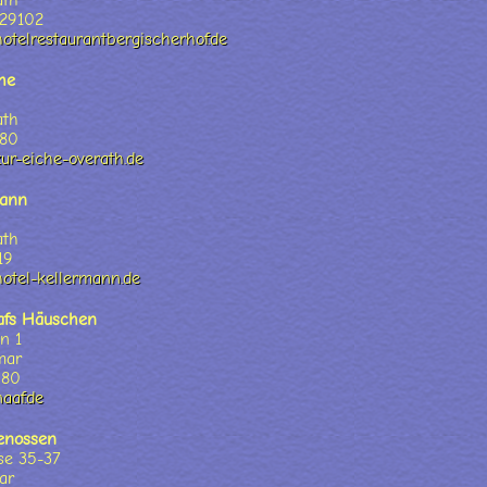
ath
329102
otelrestaurantbergischerhof.de
he
ath
580
ur-eiche-overath.de
mann
ath
19
otel-kellermann.de
afs Häuschen
n 1
mar
080
aaf.de
genossen
sse 35-37
ar