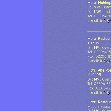
Hotel Hohkep
Laurentiusstr
D-51789 Lindl
Tel. 02206-9
e-mail:
info@h
Hotel Restau
Klef 99
D-51491 Over
Tel. 02206-9
Fax: 02206-8
e-mail:
info@h
Hotel Alte Pos
Klef 105
D-51491 Over
Tel. 02206-8
Fax 02206-8
e-mail:
info@h
Hotel Restaur
Hauptstrasse