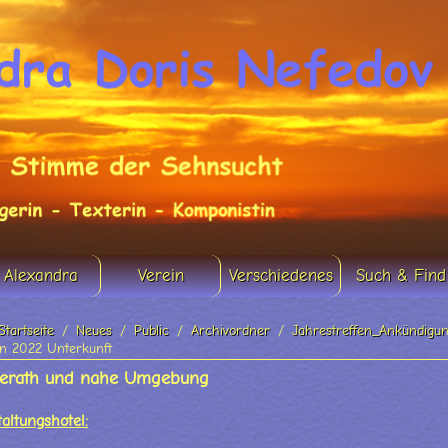
Alexandra
Verein
Verschiedenes
Such & Find
Startseite
Neues
Public
Archivordner
Jahrestreffen_Ankündigu
en 2022 Unterkunft
Overath und nahe Umgebung
altungshotel: