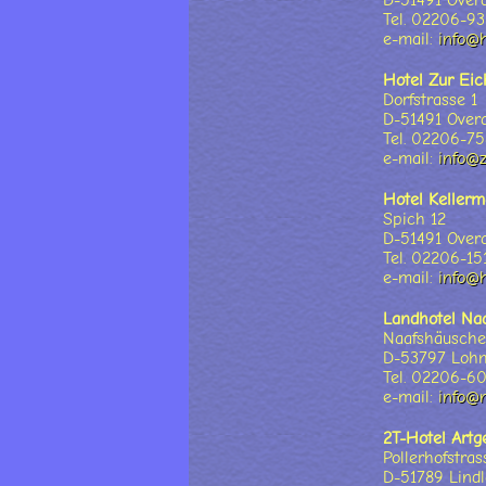
D-51491 Over
Tel. 02206-9
e-mail:
info@h
Hotel Zur Eic
Dorfstrasse 1
D-51491 Over
Tel. 02206-7
e-mail:
info@z
Hotel Keller
Spich 12
D-51491 Over
Tel. 02206-15
e-mail:
info@h
Landhotel Na
Naafshäusche
D-53797 Loh
Tel. 02206-6
e-mail:
info@n
2T-Hotel Art
Pollerhofstra
D-51789 Lindl