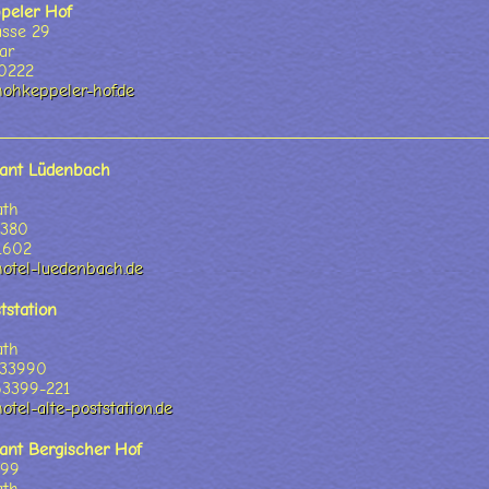
peler Hof
asse 29
ar
10222
ohkeppeler-hof.de
rant Lüdenbach
ath
5380
1602
otel-luedenbach.de
tstation
ath
633990
63399-221
otel-alte-poststation.de
ant Bergischer Hof
 99