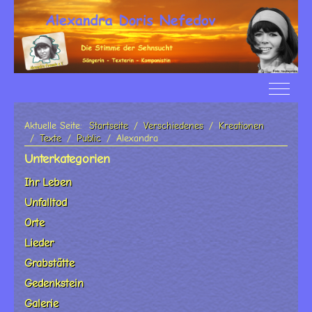
Off-Ca
Aktuelle Seite:
Startseite
Verschiedenes
Kreationen
Texte
Public
Alexandra
Unterkategorien
Ihr Leben
Unfalltod
Orte
Lieder
Grabstätte
Gedenkstein
Galerie