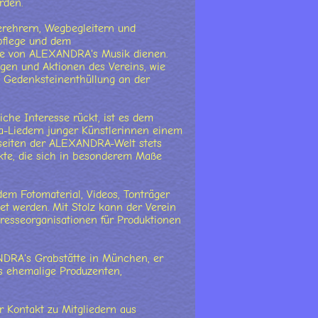
rden.
Verehrern, Wegbegleitern und
pflege und dem
ege von ALEXANDRA's Musik dienen.
gen und Aktionen des Vereins, wie
e Gedenksteinenthüllung an der
che Interesse rückt, ist es dem
ra-Liedern junger Künstlerinnen einem
tseiten der ALEXANDRA-Welt stets
kte, die sich in besonderem Maße
dem Fotomaterial, Videos, Tonträger
t werden. Mit Stolz kann der Verein
resseorganisationen für Produktionen
NDRA's Grabstätte in München, er
s ehemalige Produzenten,
 Kontakt zu Mitgliedern aus