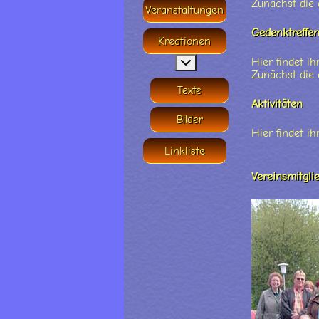
Zunächst die 
Veranstaltungen
Gedenktreffe
Kreationen
MOD_MENU_TOGGLE_SU
Hier findet i
Zunächst die 
Texte
Aktivitäten
Bilder
Hier findet ih
Linkliste
Vereinsmitgli