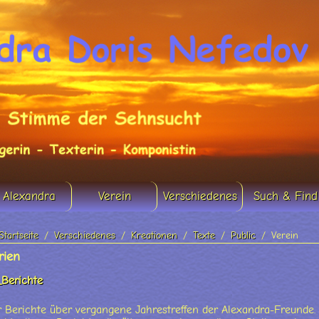
Alexandra
Verein
Verschiedenes
Such & Find
Startseite
Verschiedenes
Kreationen
Texte
Public
Verein
rien
_Berichte
hr Berichte über vergangene Jahrestreffen der Alexandra-Freunde.