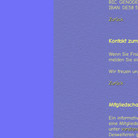
BIC: GENOD
IBAN: DE58 
Zurück
Kontakt zum
Wenn Sie Fra
melden Sie si
Wir freuen un
Zurück
Mitgliedscha
Ein informati
eine Mitglied
unter
vorstan
Desweiteren g