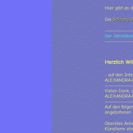
Hier gibt es 
Die
Satzung d
---------------
Der Jahresbeit
---------------
Herzlich Wi
... auf den In
ALEXANDRA-Fr
---------------
Vielen Dank, 
ALEXANDRA-Fr
---------------
Auf den folge
angebotenen V
Oberstes Anli
Künstlerin eh