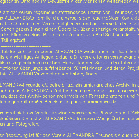
agischen Unfalltod im Bewusstsein der Menschen weiterleben we
----------------------------
siert der Verein regelmäßig stattfindende Treffen von Freunden, 
us ALEXANDRAs Familie, die einerseits der regelmäßigen Kontakt
ustausch unter den Vereinsmitgliedern und andererseits der Pfl
 Seiten geben Ihnen einen Überblick über bisherige Veranstaltun
e das Pflanzen eines Baumes im Kurpark von Bad Sachsa oder di
 Tellingstedt.
----------------------------
 letzten Jahren, in denen ALEXANDRA wieder mehr in das öffentli
lls ein wichtiges Anliegen, aktuelle Interpretationen von Alexand
likum zugänglich zu machen. Hierzu können Sie auf den Interne
rmationen über junge aufstrebende Künstlerinnen und deren Proje
nis ALEXANDRA's verschrieben haben, finden.
----------------------------
EXANDRA-Freunde e.V. betreibt u.a. ein umfangreiches Archiv, in 
ichte aus ALEXANDRA's Zeit bis heute gesammelt und ausgewerte
sen, dass das Archiv schon mehrmals von Fernsehanstalten und P
tlichungen mit großer Begeisterung angenommen wurde.
----------------------------
us sorgt sich der Verein um eine angemessene Pflege von ALEXA
elmäßigen Kontakt zu ALEXANDRA's früheren Weggefährten, sei e
en und Fotografen.
----------------------------
r Bedeutung ist für den Verein ALEXANDRA-Freunde e.V. auch der