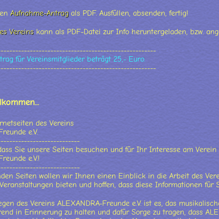
den
Aufnahme-Antrag
als PDF. Ausfüllen, absenden, fertig!
es Vereins
kann als PDF-Datei zur Info heruntergeladen, bzw. an
------------------------------------------------------
rag für Vereinsmitglieder beträgt 25,- Euro.
------------------------------------------------------
llkommen...
ternetseiten des Vereins
eunde e.V.
----------------------------
dass Sie unsere Seiten besuchen und für Ihr Interesse am Verein
eunde e.V.!
----------------------------
nden Seiten wollen wir Ihnen einen Einblick in die Arbeit des Vere
eranstaltungen bieten und hoffen, dass diese Informationen für S
egen des Vereins ALEXANDRA-Freunde e.V. ist es, das musikalisch
rend in Erinnerung zu halten und dafür Sorge zu tragen, dass AL