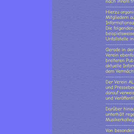
nach ihrem tr
---------------
Hierzu organi
Mitgliedern a
Informationsa
Die folgenden
beispielsweis
Unfallstelle in
---------------
Gerade in den
Verein ebenfa
breiteren Pub
aktuelle Info
dem Vermächt
---------------
Der Verein AL
und Presseber
darauf verwei
und Veröffen
---------------
Darüber hina
unterhält reg
Musikerkolleg
---------------
Von besondere