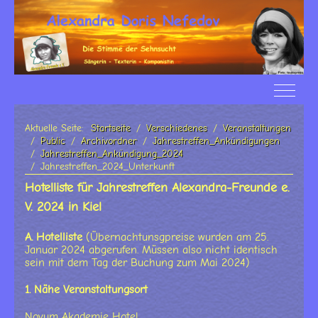
Off-Ca
Aktuelle Seite:
Startseite
Verschiedenes
Veranstaltungen
Public
Archivordner
Jahrestreffen_Ankündigungen
Jahrestreffen_Ankündigung_2024
Jahrestreffen_2024_Unterkunft
Hotelliste für Jahrestreffen Alexandra-Freunde e.
V. 2024 in Kiel
A. Hotelliste
(Übernachtunsgpreise wurden am 25.
Januar 2024 abgerufen. Müssen also nicht identisch
sein mit dem Tag der Buchung zum Mai 2024)
1. Nähe Veranstaltungsort
Novum Akademie Hotel