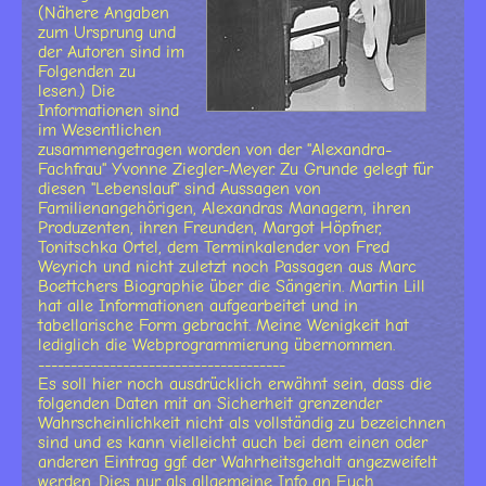
(Nähere Angaben
zum Ursprung und
der Autoren sind im
Folgenden zu
lesen.) Die
Informationen sind
im Wesentlichen
zusammengetragen worden von der "Alexandra-
Fachfrau" Yvonne Ziegler-Meyer. Zu Grunde gelegt für
diesen "Lebenslauf" sind Aussagen von
Familienangehörigen, Alexandras Managern, ihren
Produzenten, ihren Freunden, Margot Höpfner,
Tonitschka Ortel, dem Terminkalender von Fred
Weyrich und nicht zuletzt noch Passagen aus Marc
Boettchers Biographie über die Sängerin. Martin Lill
hat alle Informationen aufgearbeitet und in
tabellarische Form gebracht. Meine Wenigkeit hat
lediglich die Webprogrammierung übernommen.
--------------------------------------
Es soll hier noch ausdrücklich erwähnt sein, dass die
folgenden Daten mit an Sicherheit grenzender
Wahrscheinlichkeit nicht als vollständig zu bezeichnen
sind und es kann vielleicht auch bei dem einen oder
anderen Eintrag ggf. der Wahrheitsgehalt angezweifelt
werden. Dies nur als allgemeine Info an Euch.