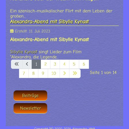
Ein szenisch-musikalischer Flirt mit dem Leben der
großen...
Alexandra-Abend mit Sibylle Kynast
Erstellt: 11. Juli 2023
Alexandra-Abend mit Sibylle Kynast
Sibylle Kynast
singt Lieder zum Film
"Alexandra, die Legende...
1
2
3
4
5
6
Seite 1 von 14
7
8
9
10
Beiträge
Newsletter
Copyright (©) 2000-2026 Alexandra-Welt