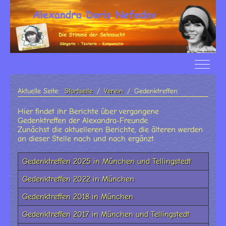
Off-Ca
Aktuelle Seite:
Startseite
Verein
Gedenktreffen
Hier findet ihr Berichte über vergangene
Gedenktreffen der Alexandra-Freunde.
Zunächst die aktuelleren Berichte, die älteren werden
an dieser Stelle nach und nach ergänzt.
Beiträge
Title
Gedenktreffen 2025 in München und Tellingstedt
Gedenktreffen 2022 in München
Gedenktreffen 2018 in München
Gedenktreffen 2017 in München und Tellingstedt