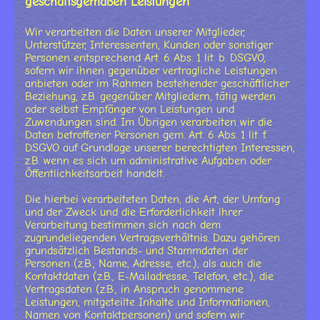
geschäftsgemäßen Leistungen
Wir verarbeiten die Daten unserer Mitglieder,
Unterstützer, Interessenten, Kunden oder sonstiger
Personen entsprechend Art. 6 Abs. 1 lit. b. DSGVO,
sofern wir ihnen gegenüber vertragliche Leistungen
anbieten oder im Rahmen bestehender geschäftlicher
Beziehung, z.B. gegenüber Mitgliedern, tätig werden
oder selbst Empfänger von Leistungen und
Zuwendungen sind. Im Übrigen verarbeiten wir die
Daten betroffener Personen gem. Art. 6 Abs. 1 lit. f.
DSGVO auf Grundlage unserer berechtigten Interessen,
z.B. wenn es sich um administrative Aufgaben oder
Öffentlichkeitsarbeit handelt.
Die hierbei verarbeiteten Daten, die Art, der Umfang
und der Zweck und die Erforderlichkeit ihrer
Verarbeitung bestimmen sich nach dem
zugrundeliegenden Vertragsverhältnis. Dazu gehören
grundsätzlich Bestands- und Stammdaten der
Personen (z.B., Name, Adresse, etc.), als auch die
Kontaktdaten (z.B., E-Mailadresse, Telefon, etc.), die
Vertragsdaten (z.B., in Anspruch genommene
Leistungen, mitgeteilte Inhalte und Informationen,
Namen von Kontaktpersonen) und sofern wir