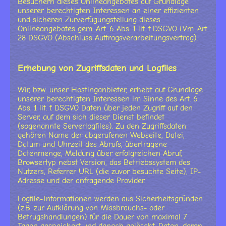
Besuchern dieses Onlineangebotes auf Grundlage
unserer berechtigten Interessen an einer effizienten
und sicheren Zurverfügungstellung dieses
Onlineangebotes gem. Art. 6 Abs. 1 lit. f DSGVO i.V.m. Art.
28 DSGVO (Abschluss Auftragsverarbeitungsvertrag).
Erhebung von Zugriffsdaten und Logfiles
Wir, bzw. unser Hostinganbieter, erhebt auf Grundlage
unserer berechtigten Interessen im Sinne des Art. 6
Abs. 1 lit. f. DSGVO Daten über jeden Zugriff auf den
Server, auf dem sich dieser Dienst befindet
(sogenannte Serverlogfiles). Zu den Zugriffsdaten
gehören Name der abgerufenen Webseite, Datei,
Datum und Uhrzeit des Abrufs, übertragene
Datenmenge, Meldung über erfolgreichen Abruf,
Browsertyp nebst Version, das Betriebssystem des
Nutzers, Referrer URL (die zuvor besuchte Seite), IP-
Adresse und der anfragende Provider.
Logfile-Informationen werden aus Sicherheitsgründen
(z.B. zur Aufklärung von Missbrauchs- oder
Betrugshandlungen) für die Dauer von maximal 7