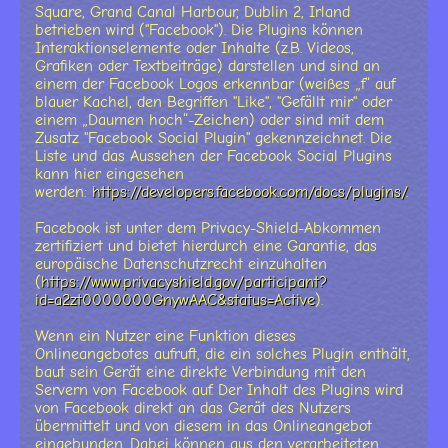
Square, Grand Canal Harbour, Dublin 2, Irland
betrieben wird ("Facebook"). Die Plugins können
Interaktionselemente oder Inhalte (z.B. Videos,
Grafiken oder Textbeiträge) darstellen und sind an
einem der Facebook Logos erkennbar (weißes „f“ auf
blauer Kachel, den Begriffen "Like", "Gefällt mir" oder
einem „Daumen hoch“-Zeichen) oder sind mit dem
Zusatz "Facebook Social Plugin" gekennzeichnet. Die
Liste und das Aussehen der Facebook Social Plugins
kann hier eingesehen
werden:
https://developers.facebook.com/docs/plugins/
.
Facebook ist unter dem Privacy-Shield-Abkommen
zertifiziert und bietet hierdurch eine Garantie, das
europäische Datenschutzrecht einzuhalten
(
https://www.privacyshield.gov/participant?
id=a2zt0000000GnywAAC&status=Active
).
Wenn ein Nutzer eine Funktion dieses
Onlineangebotes aufruft, die ein solches Plugin enthält,
baut sein Gerät eine direkte Verbindung mit den
Servern von Facebook auf. Der Inhalt des Plugins wird
von Facebook direkt an das Gerät des Nutzers
übermittelt und von diesem in das Onlineangebot
eingebunden. Dabei können aus den verarbeiteten