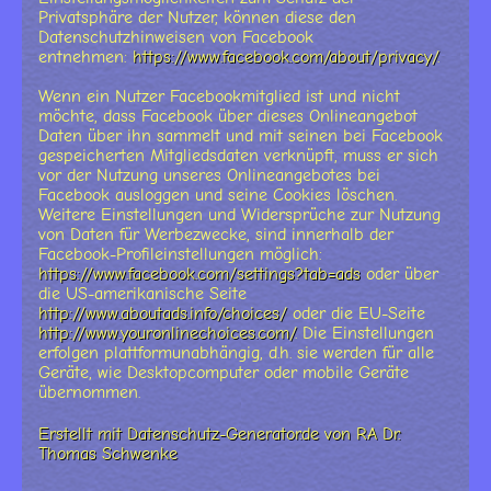
Privatsphäre der Nutzer, können diese den
Datenschutzhinweisen von Facebook
entnehmen:
https://www.facebook.com/about/privacy/
.
Wenn ein Nutzer Facebookmitglied ist und nicht
möchte, dass Facebook über dieses Onlineangebot
Daten über ihn sammelt und mit seinen bei Facebook
gespeicherten Mitgliedsdaten verknüpft, muss er sich
vor der Nutzung unseres Onlineangebotes bei
Facebook ausloggen und seine Cookies löschen.
Weitere Einstellungen und Widersprüche zur Nutzung
von Daten für Werbezwecke, sind innerhalb der
Facebook-Profileinstellungen möglich:
https://www.facebook.com/settings?tab=ads
oder über
die US-amerikanische Seite
http://www.aboutads.info/choices/
oder die EU-Seite
http://www.youronlinechoices.com/
. Die Einstellungen
erfolgen plattformunabhängig, d.h. sie werden für alle
Geräte, wie Desktopcomputer oder mobile Geräte
übernommen.
Erstellt mit Datenschutz-Generator.de von RA Dr.
Thomas Schwenke