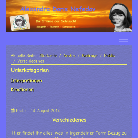
Off-Ca
Aktuelle Seite:
Startseite
Archiv
Beiträge
Public
Verschiedenes
Unterkategorien
Interpretinnen
Kreationen
Erstellt: 14. August 2014
Verschiedenes
Hier findet ihr alles, was in irgendeiner Form Bezug zu