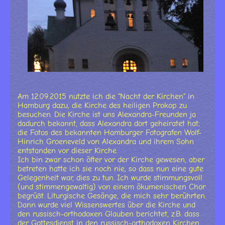
Am 12.09.2015 nutzte ich die "Nacht der Kirchen" in
Hamburg dazu, die Kirche des heiligen Prokop zu
besuchen. Die Kirche ist uns Alexandra-Freunden ja
dadurch bekannt, dass Alexandra dort geheiratet hat;
die Fotos des bekannten Hamburger Fotografen Wolf-
Hinrich Groeneveld von Alexandra und ihrem Sohn
entstanden vor dieser Kirche.
Ich bin zwar schon öfter vor der Kirche gewesen, aber
betreten hatte ich sie noch nie, so dass nun eine gute
Gelegenheit war, dies zu tun. Ich wurde stimmungsvoll
(und stimmengewaltig) von einem ökumenischen Chor
begrüßt. Liturgische Gesänge, die mich sehr berührten.
Dann wurde viel Wissenswertes über die Kirche und
den russisch-orthodoxen Glauben berichtet, z.B. dass
der Gottesdienst in den russisch-orthodoxen Kirchen