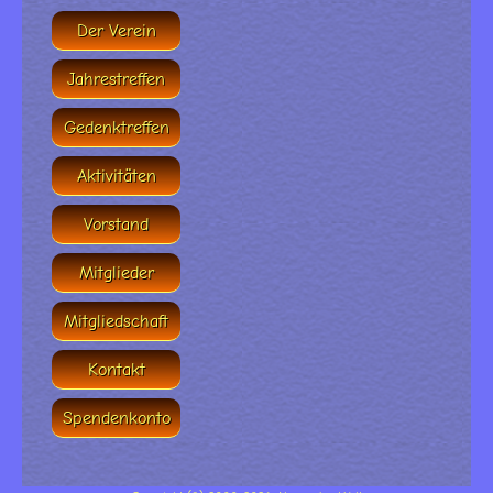
Der Verein
Jahrestreffen
Gedenktreffen
Aktivitäten
Vorstand
Mitglieder
Mitgliedschaft
Kontakt
Spendenkonto