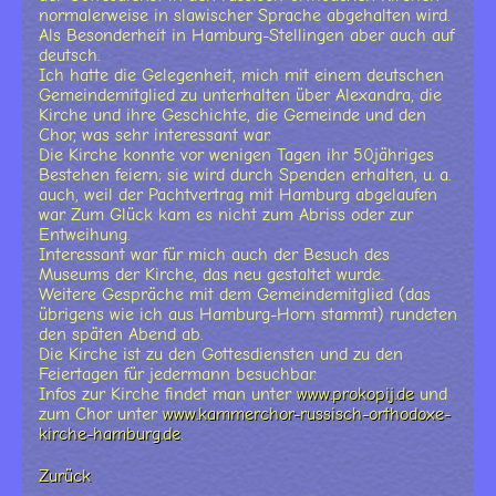
normalerweise in slawischer Sprache abgehalten wird.
Als Besonderheit in Hamburg-Stellingen aber auch auf
deutsch.
Ich hatte die Gelegenheit, mich mit einem deutschen
Gemeindemitglied zu unterhalten über Alexandra, die
Kirche und ihre Geschichte, die Gemeinde und den
Chor, was sehr interessant war.
Die Kirche konnte vor wenigen Tagen ihr 50jähriges
Bestehen feiern; sie wird durch Spenden erhalten, u. a.
auch, weil der Pachtvertrag mit Hamburg abgelaufen
war. Zum Glück kam es nicht zum Abriss oder zur
Entweihung.
Interessant war für mich auch der Besuch des
Museums der Kirche, das neu gestaltet wurde.
Weitere Gespräche mit dem Gemeindemitglied (das
übrigens wie ich aus Hamburg-Horn stammt) rundeten
den späten Abend ab.
Die Kirche ist zu den Gottesdiensten und zu den
Feiertagen für jedermann besuchbar.
Infos zur Kirche findet man unter
www.prokopij.de
und
zum Chor unter
www.kammerchor-russisch-orthodoxe-
kirche-hamburg.de
.
Zurück