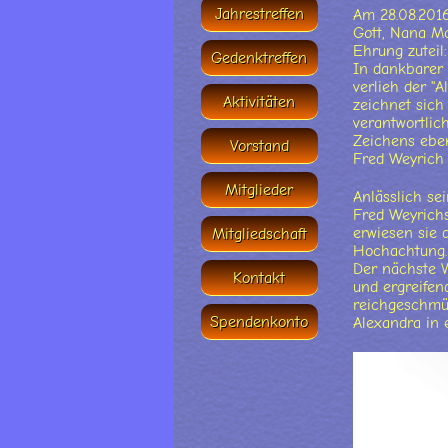
Jahrestreffen
Am 28.08.2016
Gott, Nana Mo
Ehrung zuteil:
Gedenktreffen
In dankbarer
verlieh der "
Aktivitäten
zeichnet sich
verantwortlic
Zeichens eben
Vorstand
Fred Weyrich 
Mitglieder
Anlässlich se
Fred Weyrichs
erwiesen sie 
Mitgliedschaft
Hochachtung.
Der nächste 
Kontakt
und ergreifen
reichgeschmü
Spendenkonto
Alexandra in