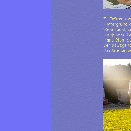
Zu Tränen ge
Hintergrund 
"Sehnsucht, d
langjährige B
Hans Blum aus
Der bewegende
des Ammersees