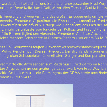
 wurde dem Textdichter und Schallplattenproduzenten Fred Weyrich
uskouri, René Kollo, Karel Gott, Milva, Vico Torriani, Paul Kuhn 
 Erinnerung und Anerkennung des großen Engagements um die Fö
Alexandra-Freunde e. V." posthum die Ehrenmitgliedschaft an Fred
 sowohl für deren größten Erfolge wie "Sehnsucht, das Lied der Ta
h. Initiativ veranlasste sein langjähriger Kollege und Freund Hans
falls Ehrenmitglied des Alexandra-Freunde e. V. - diese Auszeich
lebte mehrere Jahrzehnte in Diessen-Riederau, wo er am 30.12.19
ines 95. Geburtstags folgten Alexandra-Vereins-Vorstandsmitglied
 Witwe Renate nach Diessen-Riederau. Bei strahlendem Sonnensc
dem großen Schauspieler, Kabarettisten, Sänger und Komponisten
Weg führte alle Anwesenden zum Riederauer Friedhof, wo im Rahm
den Ansprachen an das großartige Lebenswerk von Fred Weyrich 
ckte Grab zieren u. a. ein Blumengruß der GEMA sowie umständeb
 einem Blumenmeer.