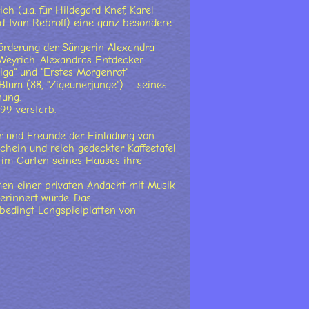
 (u.a. für Hildegard Knef, Karel
und Ivan Rebroff) eine ganz besondere
rderung der Sängerin Alexandra
 Weyrich. Alexandras Entdecker
iga" und "Erstes Morgenrot"
 Blum (88, "Zigeunerjunge") – seines
nung.
99 verstarb.
er und Freunde der Einladung von
hein und reich gedeckter Kaffeetafel
 im Garten seines Hauses ihre
en einer privaten Andacht mit Musik
erinnert wurde. Das
edingt Langspielplatten von