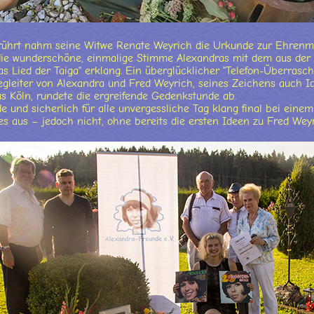
rührt nahm seine Witwe Renate Weyrich die Urkunde zur Ehrenmi
die wunderschöne, einmalige Stimme Alexandras mit dem aus de
as Lied der Taiga" erklang. Ein überglücklicher "Telefon-Überrasc
egleiter von Alexandra und Fred Weyrich, seines Zeichens auch Id
 Köln, rundete die ergreifende Gedenkstunde ab.
 und sicherlich für alle unvergessliche Tag klang final bei ein
 aus – jedoch nicht, ohne bereits die ersten Ideen zu Fred Wey