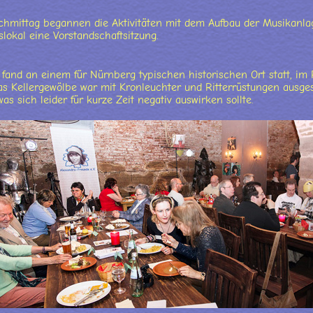
hmittag begannen die Aktivitäten mit dem Aufbau der Musikanla
slokal eine Vorstandschaftsitzung.
 fand an einem für Nürnberg typischen historischen Ort statt, im
s Kellergewölbe war mit Kronleuchter und Ritterrüstungen ausgest
s sich leider für kurze Zeit negativ auswirken sollte.