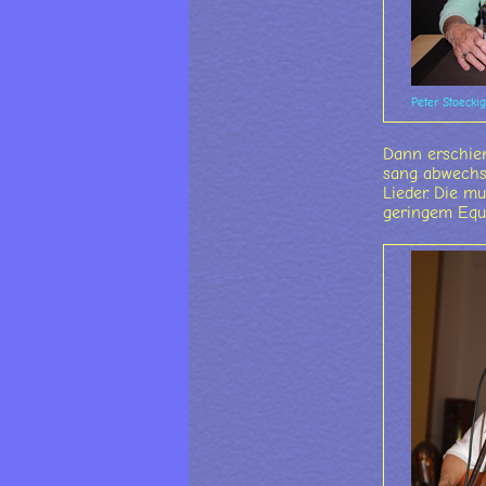
Peter Stoeckig
Dann erschien
sang abwechse
Lieder. Die m
geringem Equ