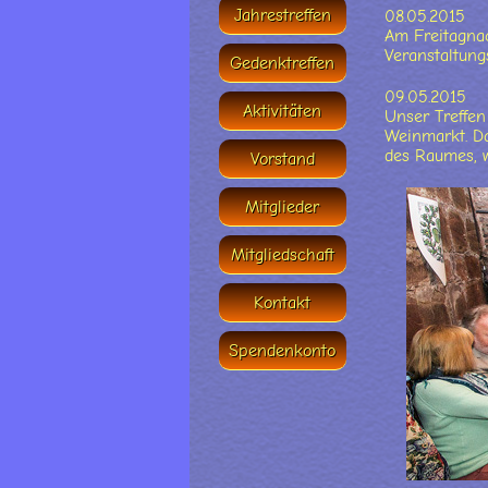
Jahrestreffen
08.05.2015
Am Freitagnac
Veranstaltung
Gedenktreffen
09.05.2015
Aktivitäten
Unser Treffen
Weinmarkt. Da
des Raumes, wa
Vorstand
Mitglieder
Mitgliedschaft
Kontakt
Spendenkonto