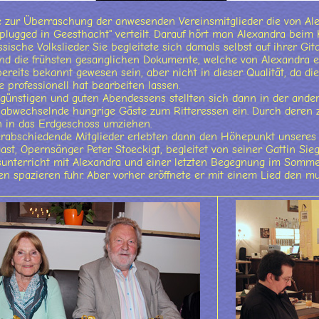
zur Überraschung der anwesenden Vereinsmitglieder die von Ale
plugged in Geesthacht" verteilt. Darauf hört man Alexandra beim 
sische Volkslieder. Sie begleitete sich damals selbst auf ihrer Gi
nd die frühsten gesanglichen Dokumente, welche von Alexandra 
ereits bekannt gewesen sein, aber nicht in dieser Qualität, da di
e professionell hat bearbeiten lassen.
ünstigen und guten Abendessens stellten sich dann in der ander
abwechselnde hungrige Gäste zum Ritteressen ein. Durch deren z
n in das Erdgeschoss umziehen.
erabschiedende Mitglieder erlebten dann den Höhepunkt unseres
st, Opernsänger Peter Stoeckigt, begleitet von seiner Gattin Sie
nterricht mit Alexandra und einer letzten Begegnung im Sommer
n spazieren fuhr. Aber vorher eröffnete er mit einem Lied den mus