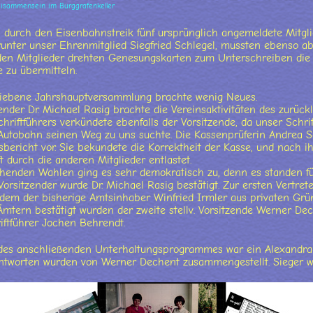
isammensein im Burggrafenkeller
 durch den Eisenbahnstreik fünf ursprünglich angemeldete Mitgli
arunter unser Ehrenmitglied Siegfried Schlegel, mussten ebenso 
iden Mitglieder drehten Genesungskarten zum Unterschreiben d
e zu übermitteln.
riebene Jahrshauptversammlung brachte wenig Neues.
ender Dr. Michael Rasig brachte die Vereinsaktivitäten des zurüc
chriftführers verkündete ebenfalls der Vorsitzende, da unser Schr
Autobahn seinen Weg zu uns suchte. Die Kassenprüferin Andrea S
bericht vor. Sie bekundete die Korrektheit der Kasse, und nach 
t durch die anderen Mitglieder entlastet.
henden Wahlen ging es sehr demokratisch zu, denn es standen fü
 Vorsitzender wurde Dr. Michael Rasig bestätigt. Zur ersten Vertre
dem der bisherige Amtsinhaber Winfried Irmler aus privaten Grü
 Ämtern bestätigt wurden der zweite stellv. Vorsitzende Werner De
iftführer Jochen Behrendt.
des anschließenden Unterhaltungsprogrammes war ein Alexandra-Q
ntworten wurden von Werner Dechent zusammengestellt. Sieger w