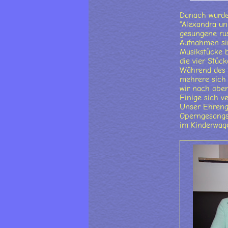
Danach wurde 
"Alexandra un
gesungene rus
Aufnahmen si
Musikstücke b
die vier Stück
Während des g
mehrere sich 
wir nach obe
Einige sich v
Unser Ehrenga
Operngesangsu
im Kinderwage