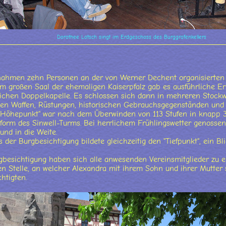
Dorothee Lotsch singt im Erdgeschoss des Burggrafenkellers
ahmen zehn Personen an der von Werner Dechent organisierten 
em großen Saal der ehemaligen Kaiserpfalz gab es ausführliche Er
ichen Doppelkapelle. Es schlossen sich dann in mehreren Stock
chen Waffen, Rüstungen, historischen Gebrauchsgegenständen und
"Höhepunkt" war nach dem Überwinden von 113 Stufen in knapp 3
tform des Sinwell-Turms. Bei herrlichem Frühlingswetter genossen 
und in die Weite.
 der Burgbesichtigung bildete gleichzeitig den "Tiefpunkt", ein B
gbesichtigung haben sich alle anwesenden Vereinsmitglieder zu
en Stelle, an welcher Alexandra mit ihrem Sohn und ihrer Mutter s
htigten.