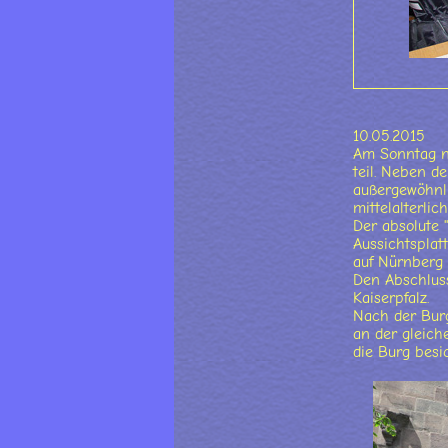
10.05.2015
Am Sonntag n
teil. Neben d
außergewöhnl
mittelalterli
Der absolute 
Aussichtsplat
auf Nürnberg 
Den Abschluss
Kaiserpfalz.
Nach der Bur
an der gleich
die Burg besic