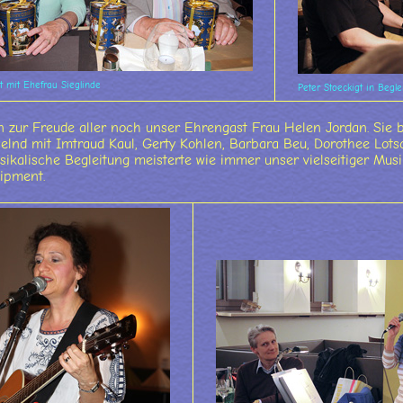
t mit Ehefrau Sieglinde
Peter Stoeckigt in Begl
 zur Freude aller noch unser Ehrengast Frau Helen Jordan. Sie
lnd mit Imtraud Kaul, Gerty Kohlen, Barbara Beu, Dorothee Lot
usikalische Begleitung meisterte wie immer unser vielseitiger M
ipment.