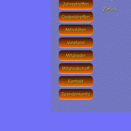
Jahrestreffen
Zurück
Gedenktreffen
Aktivitäten
Vorstand
Mitglieder
Mitgliedschaft
Kontakt
Spendenkonto