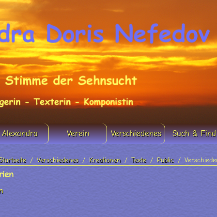
Alexandra
Verein
Verschiedenes
Such & Find
Startseite
Verschiedenes
Kreationen
Texte
Public
Verschiede
rien
n