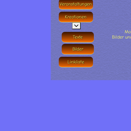
Veranstaltungen
Kreationen
MOD_MENU_TOGGLE_SU
Mom
Texte
Bilder u
Bilder
Linkliste