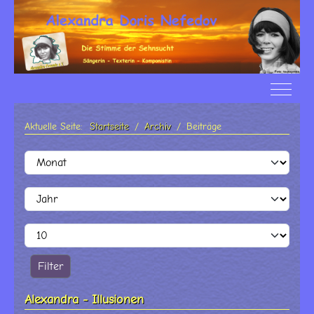
Off-Ca
Aktuelle Seite:
Startseite
Archiv
Beiträge
Filter
Monat
Jahr
Anzeige #
Filter
Alexandra - Illusionen