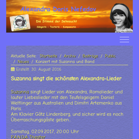
Off-Ca
Aktuelle Seite:
Startseite
Archiv
Beiträge
Public
Neues
Konzert mit Suzanna und Band
Erstellt: 30. August 2016
Suzanna singt die schönsten Alexandra-Lieder
Suzanna
singt Lieder von Alexandra, Romalieder und
lauter Liebeslieder mit den Teufelsgeigern Daniel
Weltlinger aus Australien und Dimitri Artemenko aus
Paris.
Am Klavier Götz Lindenberg, und sicher wird es noch
Überraschungsgäste geben...
Samstag, 02.09.2017, 20:00 Uhr
P.A.N.D.A Theater