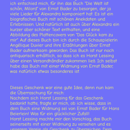
ich entschied mich, für ihn das Buch "Die Welt ist
schön, Milord" von Ernst Bader zu besorgen, der ja
viele Lieder für Alexandra komponiert hat. Es ist ein
biografisches Buch mit schönen Anekdoten und
Erlebnissen. Und natürlich ist auch über Alexandra ein
kurzer aber schöner Text enthalten, und eine
Abbildung des Plattencovers von "Das Glück kam zu
mir". Auf dieses Buch bin ich durch die Schauspielerin
Angélique Duvier und ihre Erzählungen über Ernst
Bader aufmerksam geworden. Das Buch ist nur noch
antiquarisch erhältlich, so dass ich es Horst Lessing
über einen Versandhändler zukommen ließ. Ich selbst
habe das Buch mit einer Widmung von Ernst Bader,
was natürlich etwas besonderes ist.
Dieses Geschenk war eine gute Idee, denn nun kam
die Überraschung für mich:
Nachdem sich Horst Lessing für das Geschenk
bedankt hatte, fragte er mich, ob ich wisse, dass in
dem Buch eine Widmung sei von Ernst Bader für Hans
Beierlein! Was für ein glücklicher Zufall!
Horst Lessing machte mir den Vorschlag, das Buch
seinerseits mit einer Widmung zu versehen und es
unserem Verein als Geschenk zu überreichen. Dem