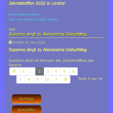
Jahrestreffen 2022 in Lindlar
Bericht: Gabriela Ortwein
Fotos: Copyright ©2022 Jürgen Ramthun
Das...
Suzanna singt zu Alexandras Geburtstag
Erstellt: 16. Mai 2022
Suzanna singt zu Alexandras Geburtstag
Suzanna stellt im Rahmen des Jahrestreffens des
Vereins...
1
2
3
4
5
6
Seite 2 von 14
7
8
9
10
Beiträge
Newsletter